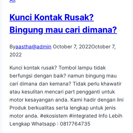
All
Blek
2022
Kunci Kontak Rusak?
Dr.Pulley
&
Bingung mau cari dimana?
Gates
Berikan
By
aastha@admin
October 7, 2022
October 7,
Apresiasi
2022
ke
Masyarakat
Kunci kontak rusak? Tombol lampu tidak
berfungsi dengan baik? namun bingung mau
cari dimana dan kemana? Tidak perlu khawatir
atau kesulitan mencari part pengganti untuk
motor kesayangan anda. Kami hadir dengan lini
Produk berkualitas serta lengkap untuk jenis
motor anda. #ekosistem #integrated Info Lebih
Lengkap Whatsapp : 0817764735