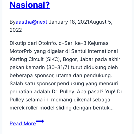
Nasional?
Motorprix
Seri
By
aastha@next
January 18, 2021
August 5,
3
2022
Dikutip dari Otoinfo.id-Seri ke-3 Kejurnas
MotorPrix yang digelar di Sentul International
Karting Circuit (SIKC), Bogor, Jabar pada akhir
pekan kemarin (30-31/7) turut didukung oleh
beberapa sponsor, utama dan pendukung.
Salah satu sponsor pendukung yang mencuri
perhatian adalah Dr. Pulley. Apa pasal? Yup! Dr.
Pulley selama ini memang dikenal sebagai
merek roller model sliding dengan bentuk…
Hadir
Read More
di