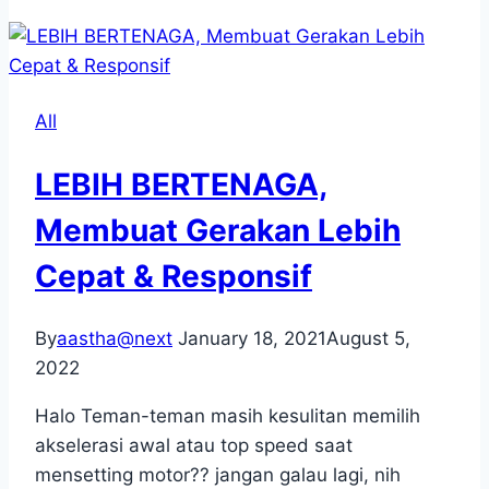
MotorPrix
Sentul
(Seri
3),
All
Dr.
Pulley
LEBIH BERTENAGA,
Siap
Menggebrak
Membuat Gerakan Lebih
Balap
Cepat & Responsif
Nasional?
By
aastha@next
January 18, 2021
August 5,
2022
Halo Teman-teman masih kesulitan memilih
akselerasi awal atau top speed saat
mensetting motor?? jangan galau lagi, nih