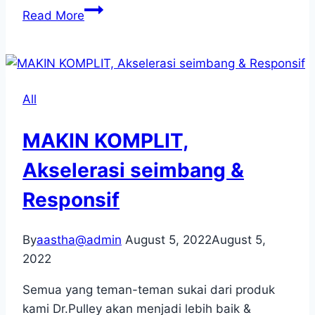
Kunci
Read More
Kontak
Rusak?
Bingung
mau
All
cari
dimana?
MAKIN KOMPLIT,
Akselerasi seimbang &
Responsif
By
aastha@admin
August 5, 2022
August 5,
2022
Semua yang teman-teman sukai dari produk
kami Dr.Pulley akan menjadi lebih baik &