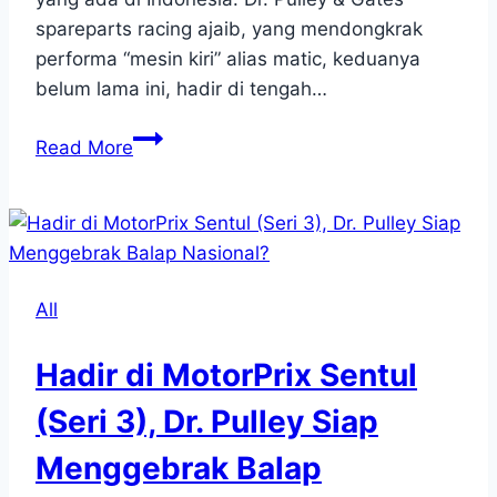
spareparts racing ajaib, yang mendongkrak
performa “mesin kiri” alias matic, keduanya
belum lama ini, hadir di tengah…
Dr.
Read More
Pulley
&
Gates
Sparepart
Ajaib
All
yang
Hadir
Hadir di MotorPrix Sentul
di
Indonesia
(Seri 3), Dr. Pulley Siap
Lengkapi
Menggebrak Balap
Kejuaraan
Balap